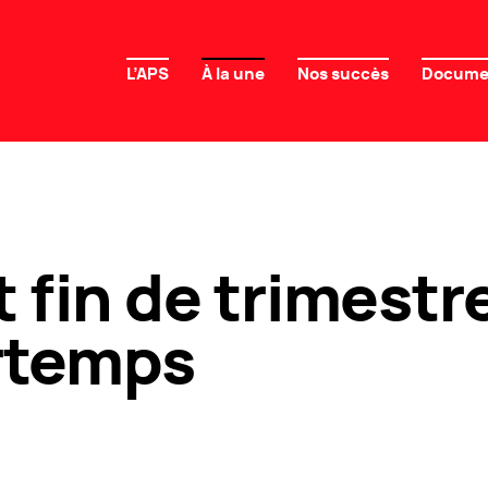
L’APS
À la une
Nos succès
Docume
 fin de trimestre
rtemps