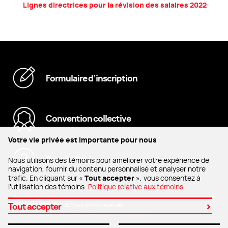
Lignes directrices pour la révision des salaires 2022
Formulaire d’inscription
Convention collective
Votre vie privée est importante pour nous
Besoin d'aide
Nous utilisons des témoins pour améliorer votre expérience de
navigation, fournir du contenu personnalisé et analyser notre
Tout accepter
trafic. En cliquant sur «
», vous consentez à
l’utilisation des témoins.
Politique relative aux témoins
Tout accepter
2026 APS CBC/SRC
©
Tous droits réservés
Politique de confidentialité
|
Mes préférences cookies