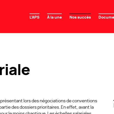
L’APS
À la une
Nos succès
Docume
riale
représentant lors des négociations de conventions
 partie des dossiers prioritaires. En effet, avant la
t pour le moins chaotique. Les échelles salariales