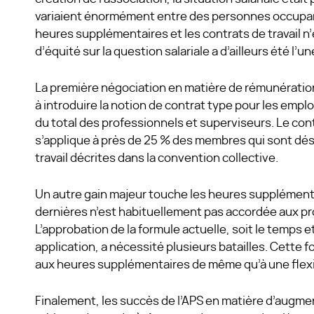
variaient énormément entre des personnes occupan
heures supplémentaires et les contrats de travail n
d’équité sur la question salariale a d’ailleurs été l’u
La première négociation en matière de rémunération 
à introduire la notion de contrat type pour les emp
du total des professionnels et superviseurs. Le cont
s’applique à près de 25 % des membres qui sont dé
travail décrites dans la convention collective.
Un autre gain majeur touche les heures supplémenta
dernières n’est habituellement pas accordée aux pr
L’approbation de la formule actuelle, soit le temps e
application, a nécessité plusieurs batailles. Cette
aux heures supplémentaires de même qu’à une flexibi
Finalement, les succès de l’APS en matière d’augmen